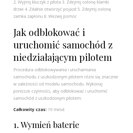
2. Wyjmij kluczyk z pilota
3. Zdejmij osłonę klamki
drzwi
4. Zdalnie otworzyć pojazd
5. Zdejmij osłonę
zamka zapłonu
6. Wezwij pomoc
Jak odblokować i
uruchomić samochód z
niedziałającym pilotem
Procedura odblokowywania i uruchamiania
samochodu z uszkodzonym pilotem różni się znacznie
w zależności od modelu samochodu. Wykonaj
poniższe czynności, aby odblokować i uruchomić
samochód z uszkodzonym pilotem:
Całkowity czas:
10 minut
1. Wymień baterie