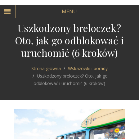
MENU
Uszkodzony breloczek?
Oto, jak go odblokować i
uruchomić (6 kroków)
Strona główna
Wskazówki i porady
Uszkodzony breloczek? Oto, jak go
odblokować i uruchomić (6 kroków)